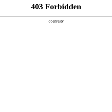
产品及服务
行业解决方案
合作伙伴
投资者关系
—赋能企业知识治理，全员感知效率提升
2025 / 09 / 25
探索如何借助AI提升生产力、优化运营流程。然而，真正将AI深度
一、知识协同困难、数据孤岛林立——这些结构性困境，正成为企业智
来了重要产品发布。我们以「统一入口，全员赋能」为核心理念，正